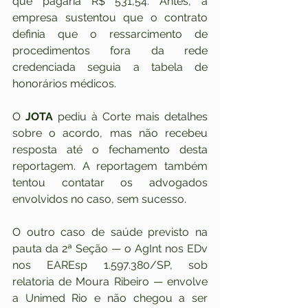
que pagaria R$ 531,54. Antes, a 
empresa sustentou que o contrato 
definia que o ressarcimento de 
procedimentos fora da rede 
credenciada seguia a tabela de 
honorários médicos.
O 
JOTA
 pediu à Corte mais detalhes 
sobre o acordo, mas não recebeu 
resposta até o fechamento desta 
reportagem. A reportagem também 
tentou contatar os advogados 
envolvidos no caso, sem sucesso.
O outro caso de saúde previsto na 
pauta da 2ª Seção — o AgInt nos EDv 
nos EAREsp 1.597.380/SP, sob 
relatoria de Moura Ribeiro — envolve 
a Unimed Rio e não chegou a ser 