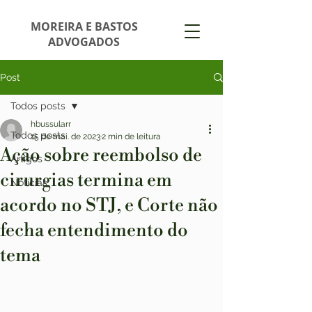
MOREIRA E BASTOS
ADVOGADOS
Post
Todos posts
hbussularr
Todos posts
15 de mai. de 2023
2 min de leitura
Ação sobre reembolso de
Artigos
cirurgias termina em
Notícias
acordo no STJ, e Corte não
fecha entendimento do
tema