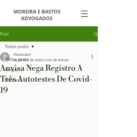
MOREIRA E BASTOS
ADVOGADOS
Post
Todos posts
hbussularr
Todos posts
14 de fev. de 2022
1 min de leitura
Anvisa Nega Registro A
Artigos
Três Autotestes De Covid-
Notícias
19