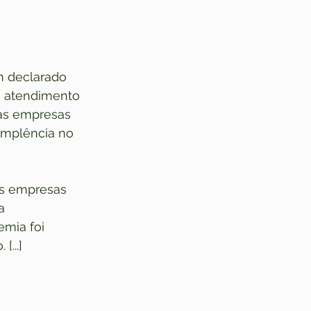
m declarado 
e atendimento 
 as empresas 
implência no 
as empresas 
a 
mia foi 
...]