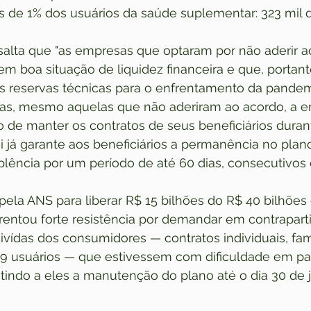
de 1% dos usuários da saúde suplementar: 323 mil d
salta que "as empresas que optaram por não aderir a
m boa situação de liquidez financeira e que, portant
s reservas técnicas para o enfrentamento da pandemi
ras, mesmo aquelas que não aderiram ao acordo, a en
o de manter os contratos de seus beneficiários durante
i já garante aos beneficiários a permanência no plan
lência por um período de até 60 dias, consecutivos 
ela ANS para liberar R$ 15 bilhões do R$ 40 bilhões
rentou forte resistência por demandar em contraparti
vídas dos consumidores — contratos individuais, fami
29 usuários — que estivessem com dificuldade em pa
tindo a eles a manutenção do plano até o dia 30 de 