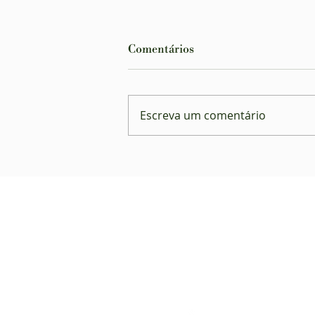
Comentários
Escreva um comentário
Planos de saúde são
condenados por negar
atendimento a autista