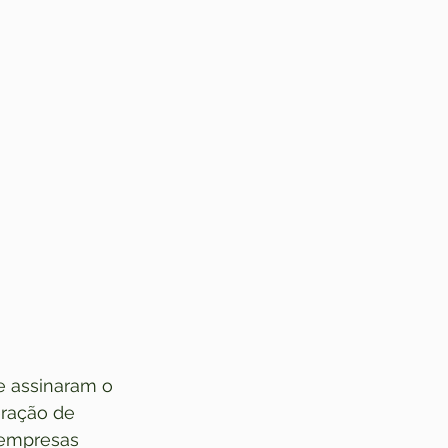
e assinaram o 
eração de 
 empresas 