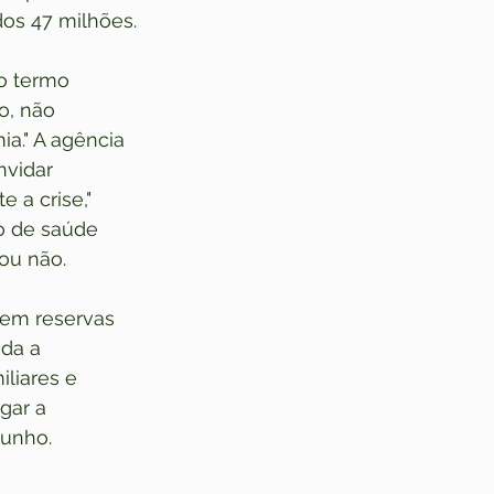
os 47 milhões.
o termo 
o, não 
a." A agência 
vidar 
 a crise," 
o de saúde 
ou não.
 em reservas 
da a 
liares e 
gar a 
junho.