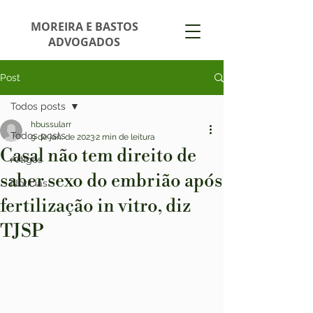
MOREIRA E BASTOS
ADVOGADOS
Post
Todos posts
hbussularr
Todos posts
9 de jan. de 2023
2 min de leitura
Casal não tem direito de
Artigos
saber sexo do embrião após
Notícias
fertilização in vitro, diz
TJSP