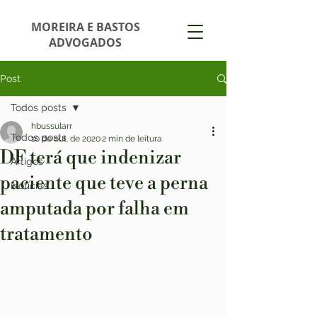
MOREIRA E BASTOS
ADVOGADOS
Post
Todos posts
hbussularr
Todos posts
10 de out. de 2020
2 min de leitura
DF terá que indenizar
Artigos
paciente que teve a perna
Notícias
amputada por falha em
tratamento