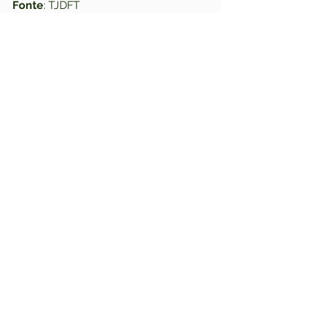
Fonte
: TJDFT
Ver tudo
Posts recentes