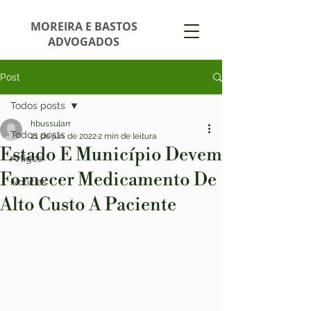
MOREIRA E BASTOS
ADVOGADOS
Post
Todos posts
hbussularr
Todos posts
21 de jun. de 2022
2 min de leitura
Estado E Município Devem
Artigos
Fornecer Medicamento De
Notícias
Alto Custo A Paciente