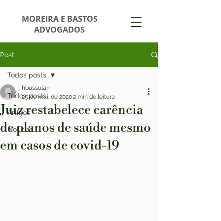
MOREIRA E BASTOS
ADVOGADOS
Post
Todos posts
hbussularr
Todos posts
25 de mai. de 2020
2 min de leitura
Juiz restabelece carência
Artigos
de planos de saúde mesmo
Notícias
em casos de covid-19