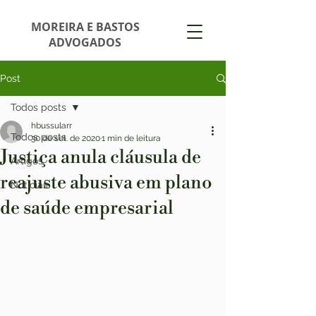
MOREIRA E BASTOS
ADVOGADOS
Post
Todos posts
hbussularr
Todos posts
30 de set. de 2020
1 min de leitura
Justiça anula cláusula de
Artigos
reajuste abusiva em plano
Notícias
de saúde empresarial