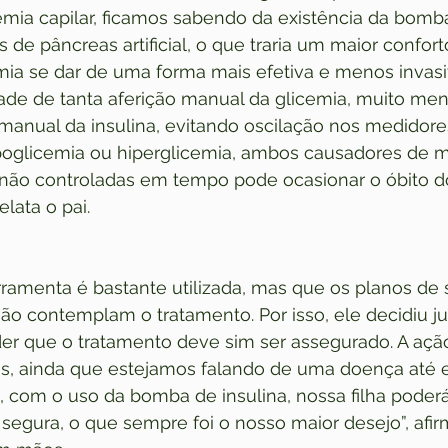
cemia capilar, ficamos sabendo da existência da bomba
de pâncreas artificial, o que traria um maior confor
mia se dar de uma forma mais efetiva e menos invasi
ade de tanta aferição manual da glicemia, muito men
anual da insulina, evitando oscilação nos medidore
ipoglicemia ou hiperglicemia, ambos causadores de m
 não controladas em tempo pode ocasionar o óbito d
elata o pai.
rramenta é bastante utilizada, mas que os planos de 
não contemplam o tratamento. Por isso, ele decidiu jud
er que o tratamento deve sim ser assegurado. A açã
s, ainda que estejamos falando de uma doença até 
, com o uso da bomba de insulina, nossa filha poder
segura, o que sempre foi o nosso maior desejo”, afir