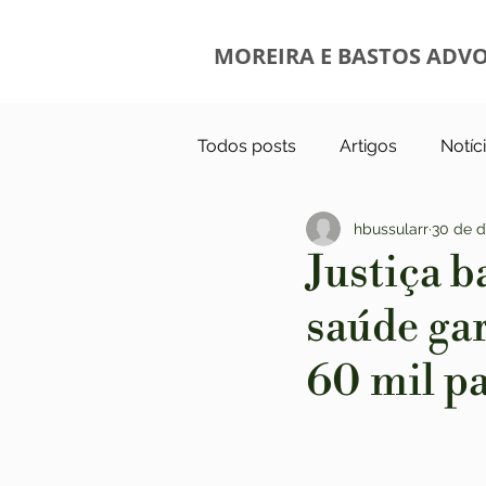
MOREIRA E BASTOS ADV
Todos posts
Artigos
Notíc
hbussularr
30 de d
Justiça 
saúde ga
60 mil p