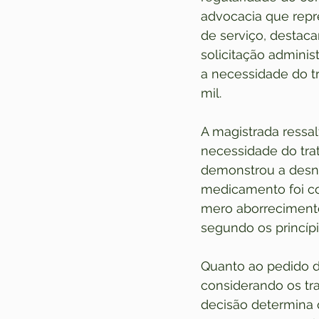
advocacia que rep
de serviço, destac
solicitação admini
a necessidade do t
mil.
A magistrada ressa
necessidade do trat
demonstrou a desne
medicamento foi co
mero aborrecimento
segundo os princíp
Quanto ao pedido d
considerando os tr
decisão determina q