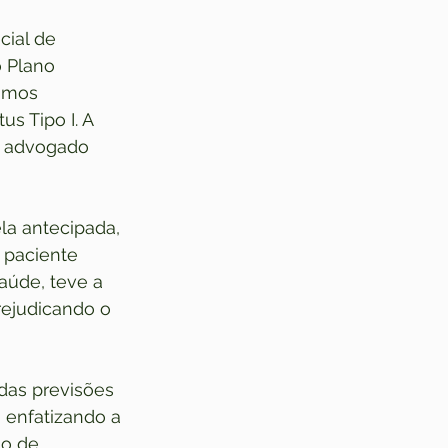
cial de 
o Plano 
umos 
s Tipo I. A 
o advogado 
la antecipada, 
 paciente 
aúde, teve a 
ejudicando o 
das previsões 
, enfatizando a 
io de 