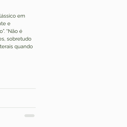
lássico em 
te e 
”. “Não é 
es, sobretudo 
terais quando 
 