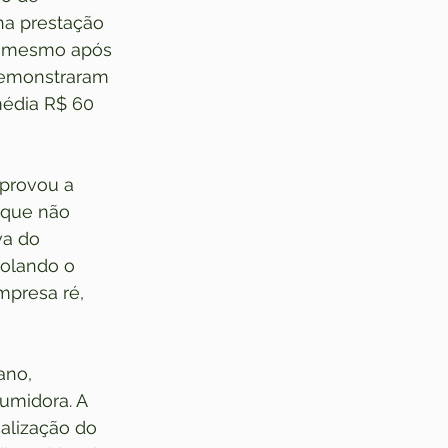
a prestação 
a, mesmo após 
demonstraram 
édia R$ 60 
provou a 
 que não 
a do 
olando o 
mpresa ré, 
ano, 
umidora. A 
alização do 