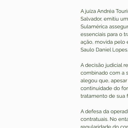
A juíza Andréa Tour
Salvador, emitiu um
Sulamérica assegur
essenciais para o t
ação, movida pelo e
Saulo Daniel Lopes
A decisão judicial 
combinado com a so
alegou que, apesar
continuidade do fo
tratamento de sua fi
A defesa da operad
contratuais. No enta
regularidade do con