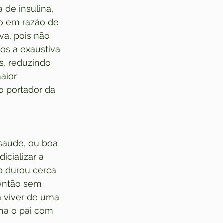
 de insulina, 
to em razão de 
va, pois não 
os a exaustiva 
s, reduzindo 
aior 
o portador da 
saúde, ou boa 
icializar a 
o durou cerca 
então sem 
á viver de uma 
ma o pai com 