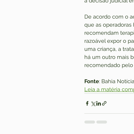
a decisão judicial 
De acordo com o ad
que as operadoras 
recomendam terapia
razoável expor o p
uma criança, a tra
há um outro mais b
recomendado pelo m
Fonte
: Bahia Notíci
Leia a matéria com