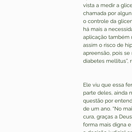
vista a medir a gli
chamada por alguns 
o controle da glice
há mais a necessid
aplicação também m
assim o risco de h
apreensão, pois se
diabetes mellitus”, r
Ele viu que essa fe
parte deles, ainda 
questão por entend
de um ano. “No mai
cura, graças a Deus
forma mais digna e 