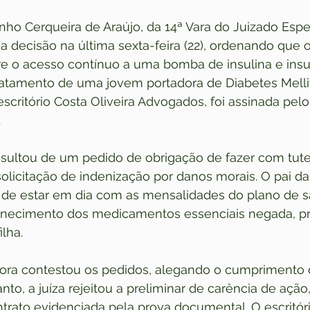
inho Cerqueira de Araújo, da 14ª Vara do Juizado Espe
a decisão na última sexta-feira (22), ordenando que 
e o acesso contínuo a uma bomba de insulina e ins
ratamento de uma jovem portadora de Diabetes Mellitu
scritório Costa Oliveira Advogados, foi assinada pel
.
resultou de um pedido de obrigação de fazer com tute
licitação de indenização por danos morais. O pai da
 de estar em dia com as mensalidades do plano de s
rnecimento dos medicamentos essenciais negada, pr
lha.
ora contestou os pedidos, alegando o cumprimento 
nto, a juíza rejeitou a preliminar de carência de ação
trato evidenciada pela prova documental. O escritór