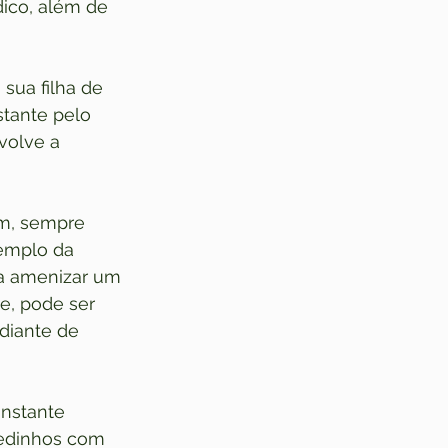
ico, além de 
sua filha de 
stante pelo 
volve a 
im, sempre 
emplo da 
ra amenizar um 
e, pode ser 
diante de 
 
nstante 
dedinhos com 