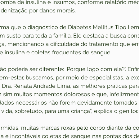
omba de insulina e insumos, conforme relatório méd
ndenização por danos morais.
rma que o diagnóstico de Diabetes Mellitus Tipo I em 
m susto para toda a família. Ele destaca a busca con
ça, mencionando a dificuldade do tratamento que en
 insulina e coletas frequentes de sangue. 
não poderia ser diferente: ‘Porque logo com ela?’. Enf
m-estar, buscamos, por meio de especialistas, a ex
, Dra. Renata Andrade Lima, as melhores práticas pa
 sim muitos momentos dolorosos e que, infelizment
dados necessários não forem devidamente tomados 
vida, sobretudo, para uma criança”, explica o genitor.
ormidas, muitas marcas roxas pelo corpo diante da co
ina e incontáveis coletas de sangue nas pontas dos 