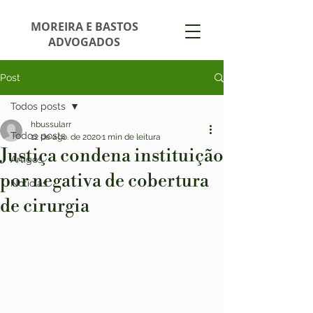
MOREIRA E BASTOS
ADVOGADOS
Post
Todos posts
hbussularr
Todos posts
12 de ago. de 2020
1 min de leitura
Justiça condena instituição
Artigos
por negativa de cobertura
Notícias
de cirurgia