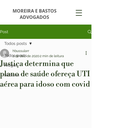
MOREIRA E BASTOS
ADVOGADOS
Post
Todos posts
hbussularr
Todos posts
1 de dez. de 2020
2 min de leitura
Justiça determina que
Artigos
plano de saúde ofereça UTI
Notícias
aérea para idoso com covid