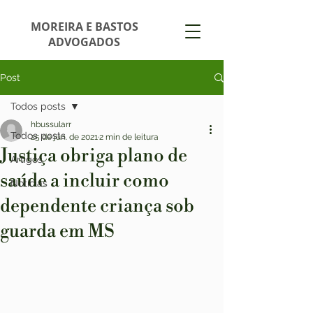
MOREIRA E BASTOS
ADVOGADOS
Post
Todos posts
hbussularr
Todos posts
25 de jun. de 2021
2 min de leitura
Justiça obriga plano de
Artigos
saúde a incluir como
Notícias
dependente criança sob
guarda em MS