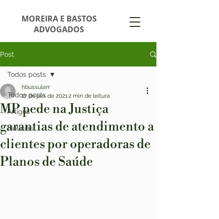
MOREIRA E BASTOS
ADVOGADOS
Post
Todos posts
hbussularr
Todos posts
17 de jan. de 2021
2 min de leitura
MP pede na Justiça
Artigos
garantias de atendimento a
Notícias
clientes por operadoras de
Planos de Saúde