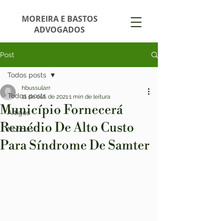
MOREIRA E BASTOS
ADVOGADOS
Post
Todos posts
hbussularr
Todos posts
11 de out. de 2021
1 min de leitura
Município Fornecerá
Artigos
Remédio De Alto Custo
Notícias
Para Síndrome De Samter