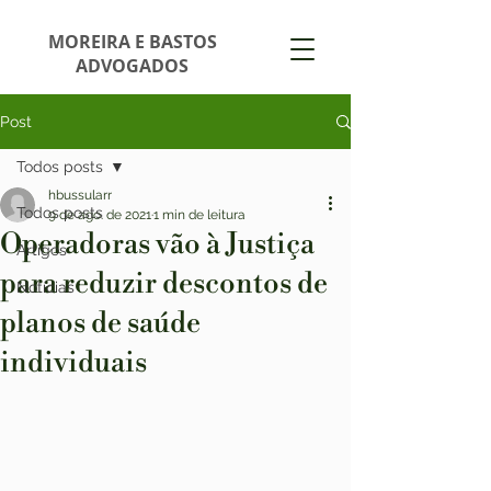
MOREIRA E BASTOS
ADVOGADOS
Post
Todos posts
hbussularr
Todos posts
9 de ago. de 2021
1 min de leitura
Operadoras vão à Justiça
Artigos
para reduzir descontos de
Notícias
planos de saúde
individuais