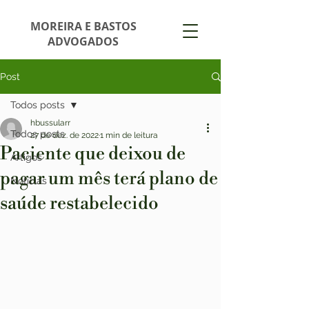
MOREIRA E BASTOS
ADVOGADOS
Post
Todos posts
hbussularr
Todos posts
27 de dez. de 2022
1 min de leitura
Paciente que deixou de
Artigos
pagar um mês terá plano de
Notícias
saúde restabelecido