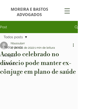
MOREIRA E BASTOS
ADVOGADOS
Post
Todos posts
hbussularr
Todos posts
17 de out. de 2022
1 min de leitura
Acordo celebrado no
Artigos
divórcio pode manter ex-
Notícias
cônjuge em plano de saúde