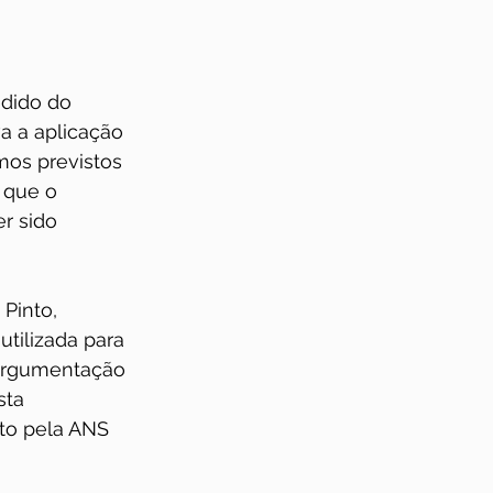
edido do 
a a aplicação 
mos previstos 
 que o 
r sido 
Pinto, 
tilizada para 
 argumentação 
ta 
sto pela ANS 