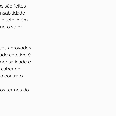
s são feitos 
nsabilidade 
o teto. Além 
ue o valor 
ices aprovados 
úde coletivo é 
 mensalidade é 
, cabendo 
 contrato.   
nos termos do 