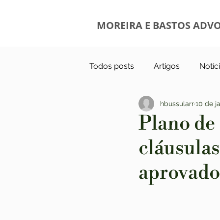
MOREIRA E BASTOS ADV
Todos posts
Artigos
Notíc
hbussularr
10 de j
Plano de 
cláusulas
aprovado