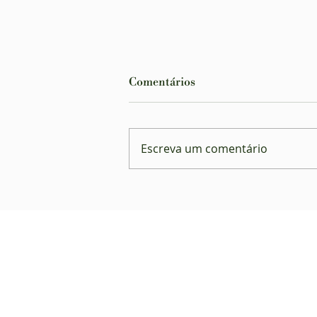
Comentários
Escreva um comentário
Planos de saúde são
condenados por negar
atendimento a autista