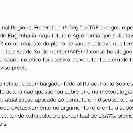
unal Regional Federal da 1ª Região (TRF1) negou o p
e Engenharia, Arquitetura e Agronomia que solicitav
7% como reajuste do plano de saúde coletivo nos ter
nal de Saúde Suplementar (ANS). O conselho alegou
e saúde coletivo foi abusivo e exorbitante, além de te
iso prévio.   
 o relator, desembargador federal Rafael Paulo Soares 
e autora não questionou sobre erro na metodologia u
de atualização aplicado ao contrato em discussão, a
eou exclusivamente no argumento referente à supos
ce, tendo extrapolado o percentual de 13,57%, previ
s.   