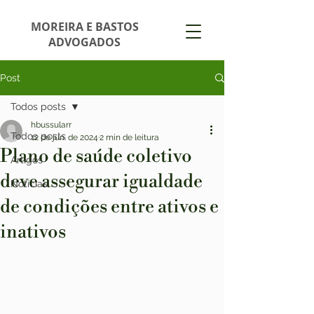
MOREIRA E BASTOS
ADVOGADOS
Post
Todos posts
hbussularr
Todos posts
12 de jun. de 2024
2 min de leitura
Plano de saúde coletivo
Artigos
deve assegurar igualdade
Notícias
de condições entre ativos e
inativos