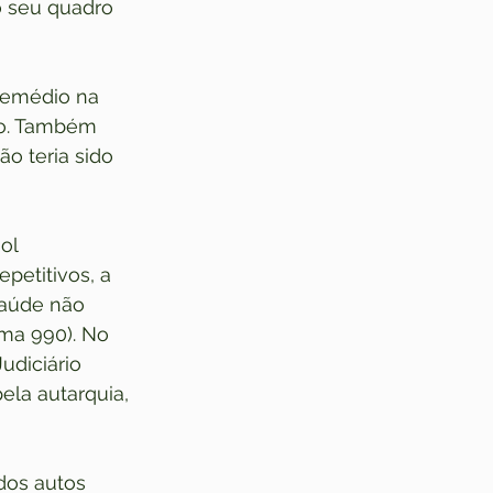
o seu quadro 
remédio na 
no. Também 
o teria sido 
ol
petitivos, a 
saúde não 
ma 990). No 
udiciário 
la autarquia, 
dos autos 