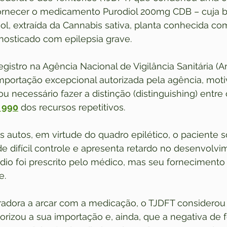
ornecer o medicamento Purodiol 200mg CDB – cuja b
iol, extraída da Cannabis sativa, planta conhecida 
nosticado com epilepsia grave.
gistro na Agência Nacional de Vigilância Sanitária (An
mportação excepcional autorizada pela agência, moti
u necessário fazer a distinção (distinguishing) entre 
 990
 dos recursos repetitivos.
 autos, em virtude do quadro epilético, o paciente 
de difícil controle e apresenta retardo no desenvolvi
dio foi prescrito pelo médico, mas seu fornecimento
e.
adora a arcar com a medicação, o TJDFT considerou 
torizou a sua importação e, ainda, que a negativa de 