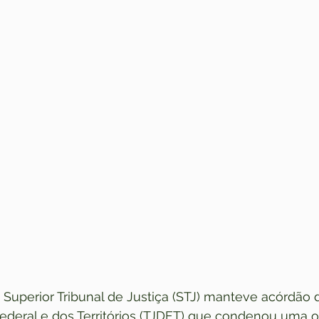
 Superior Tribunal de Justiça (STJ) manteve acórdão d
 Federal e dos Territórios (TJDFT) que condenou uma 