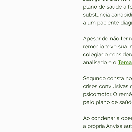
plano de saúde a f
substância canabid
a um paciente diag
Apesar de não ter re
remédio teve sua i
colegiado considero
analisado e o 
Tema
Segundo consta nos
crises convulsivas 
psicomotor. O remé
pelo plano de saúd
Ao condenar a oper
a própria Anvisa au