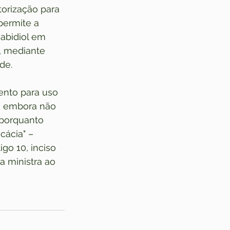
torização para 
permite a 
abidiol em 
, mediante 
de.
ento para uso 
, embora não 
 porquanto 
cácia" – 
go 10, inciso 
a ministra ao 