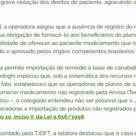
grave violação dos direitos do paciente, agravando 
l, a operadora alegou que a ausência de registro do 
sua obrigação de fornecê-lo aos beneficiários do pla
bilidade de oferecer ao paciente medicamento que nã
o e aprovado pelos órgãos competentes brasileiros.
a permite importação de remédio à base de canabidi
drighi explicou que, sob a sistemática dos recursos re
fato, estabeleceu que as operadoras de planos de 
fornecer medicamento não registrado pela Anvisa (Te
tou –, o colegiado entendeu não ser possível que o J
eradoras a importação de produtos não registrados pe
go 10, inciso V, da Lei 9.656/1998
.
pontado pelo TJDFT, a relatora destacou que o caso 