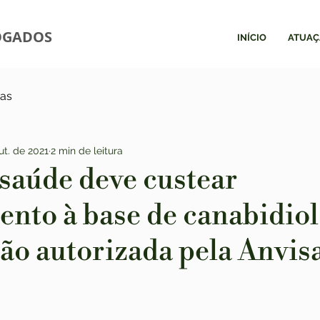
OGADOS
INÍCIO
ATUAÇ
ias
ut. de 2021
2 min de leitura
saúde deve custear
nto à base de canabidio
ão autorizada pela Anvis