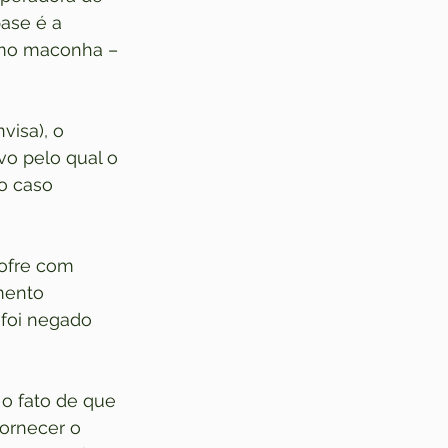
ase é a 
como maconha – 
visa), o 
vo pelo qual o 
o caso 
sofre com 
mento 
 foi negado 
o fato de que 
fornecer o 