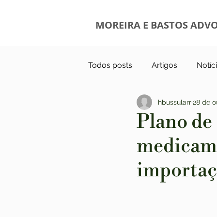
MOREIRA E BASTOS ADV
Todos posts
Artigos
Notíc
hbussularr
28 de o
Plano de 
medicame
importaç