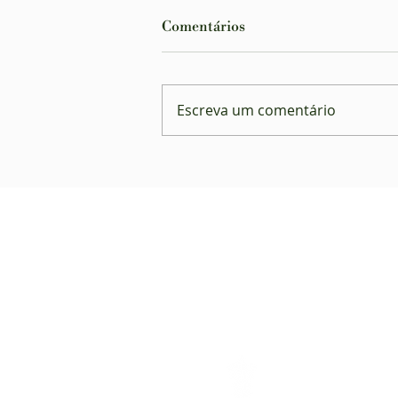
Comentários
Escreva um comentário
Planos de saúde são
condenados por negar
atendimento a autista