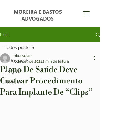
MOREIRA E BASTOS
ADVOGADOS
Post
Todos posts
hbussularr
Todos posts
5 de set. de 2021
2 min de leitura
Plano De Saúde Deve
Artigos
Custear Procedimento
Notícias
Para Implante De “Clips”