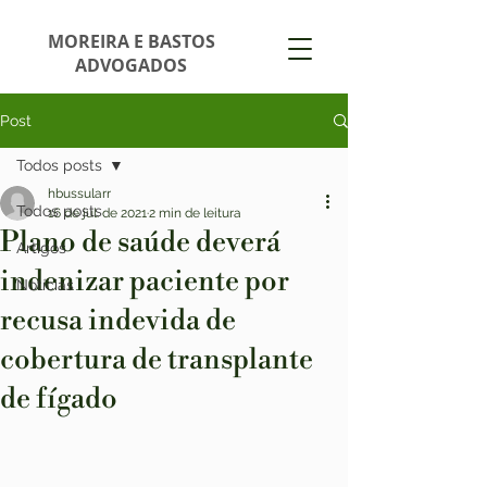
MOREIRA E BASTOS
ADVOGADOS
Post
Todos posts
hbussularr
Todos posts
16 de jul. de 2021
2 min de leitura
Plano de saúde deverá
Artigos
indenizar paciente por
Notícias
recusa indevida de
cobertura de transplante
de fígado