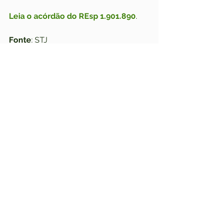
Leia o acórdão do REsp 1.901.890
. ​
Fonte
: STJ
Leia a matéria completa
Ver tudo
Posts recentes