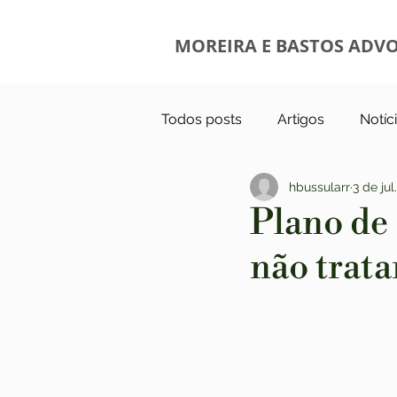
MOREIRA E BASTOS ADV
Todos posts
Artigos
Notíc
hbussularr
3 de jul
Plano de 
não trat