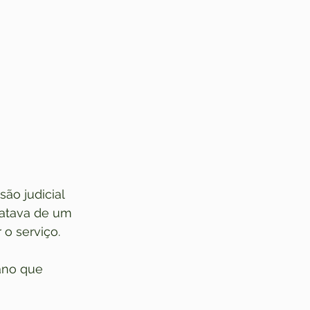
ão judicial 
atava de um 
 o serviço.
ano que 