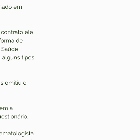
rnado em 
 contrato ele 
forma de 
e Saúde 
alguns tipos 
s omitiu o 
sem a 
estionário.
ematologista 