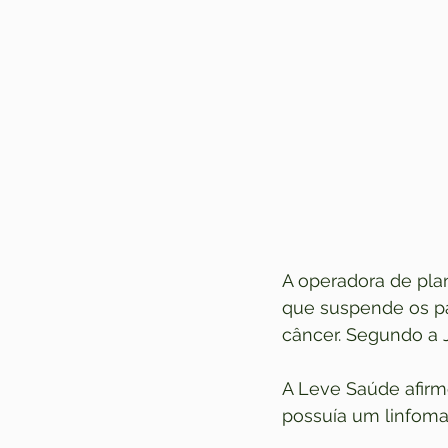
A operadora de pla
que suspende os p
câncer. Segundo a J
A Leve Saúde afirm
possuía um linfoma