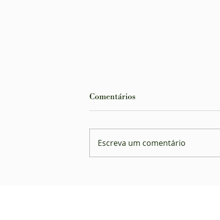
Comentários
Escreva um comentário
Planos de saúde são
condenados por negar
atendimento a autista