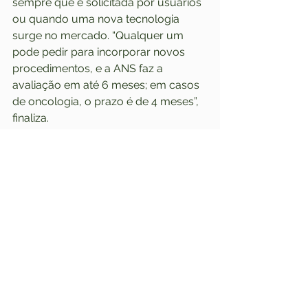
sempre que é solicitada por usuários 
ou quando uma nova tecnologia 
surge no mercado. “Qualquer um 
pode pedir para incorporar novos 
procedimentos, e a ANS faz a 
avaliação em até 6 meses; em casos 
de oncologia, o prazo é de 4 meses”, 
finaliza.
Fonte
: InfoMoney
Leia a matéria completa
Ver tudo
Posts recentes