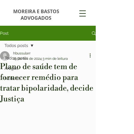
MOREIRA E BASTOS
ADVOGADOS
Post
Todos posts
hbussularr
Todos posts
19 de fev. de 2024
3 min de leitura
Plano de saúde tem de
Artigos
fornecer remédio para
Notícias
tratar bipolaridade, decide
Justiça