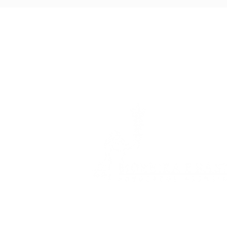
condenados por negar
atendimento a autista