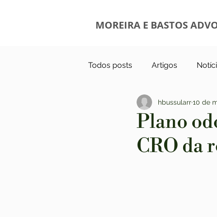
MOREIRA E BASTOS ADV
Todos posts
Artigos
Notíc
hbussularr
10 de m
Plano odo
CRO da r