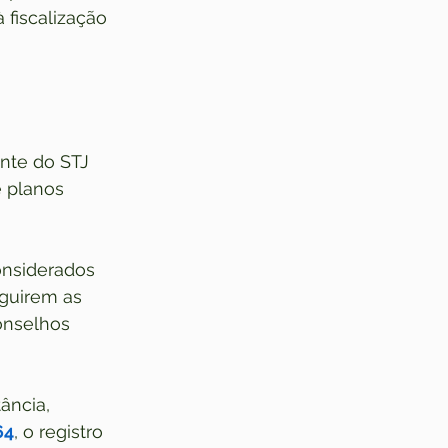
 fiscalização 
nte do STJ 
 planos 
onsiderados 
eguirem as 
onselhos 
ância, 
64
, o registro 