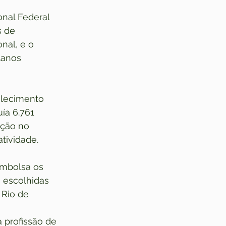
onal Federal 
s de 
nal, e o 
lanos 
lecimento 
ía 6.761 
ição no 
atividade.
embolsa os 
 escolhidas 
Rio de 
 profissão de 