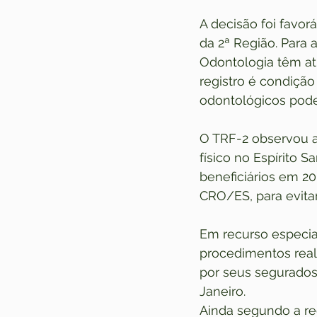
A decisão foi favor
da 2ª Região. Para 
Odontologia têm atri
registro é condiçã
odontológicos pode
O TRF-2 observou 
físico no Espírito 
beneficiários em 200
CRO/ES, para evitar
Em recurso especia
procedimentos reali
por seus segurados
Janeiro.
Ainda segundo a rec