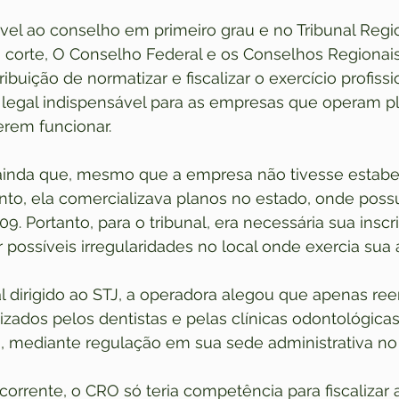
ável ao conselho em primeiro grau e no Tribunal Regi
a corte, O Conselho Federal e os Conselhos Regionai
buição de normatizar e fiscalizar o exercício profissio
o legal indispensável para as empresas que operam p
rem funcionar.
ainda que, mesmo que a empresa não tivesse estabe
Santo, ela comercializava planos no estado, onde possu
9. Portanto, para o tribunal, era necessária sua inscr
 possíveis irregularidades no local onde exercia sua 
l dirigido ao STJ, a operadora alegou que apenas re
zados pelos dentistas e pelas clínicas odontológicas
, mediante regulação em sua sede administrativa no 
orrente, o CRO só teria competência para fiscalizar a