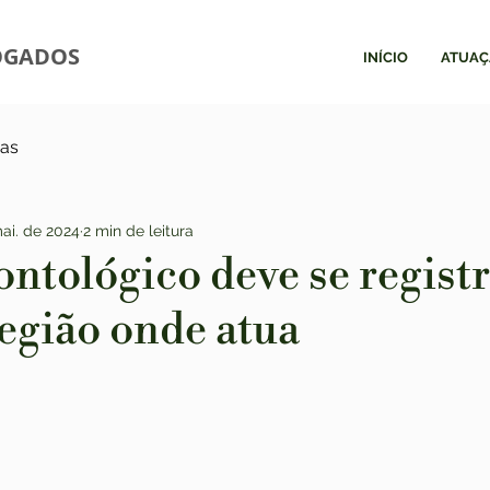
OGADOS
INÍCIO
ATUAÇ
ias
ai. de 2024
2 min de leitura
ntológico deve se regist
egião onde atua