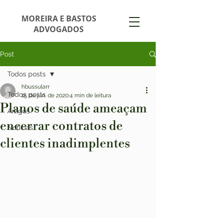
MOREIRA E BASTOS
ADVOGADOS
Post
Todos posts
hbussularr
Todos posts
15 de jun. de 2020
4 min de leitura
Planos de saúde ameaçam
Artigos
encerrar contratos de
Notícias
clientes inadimplentes