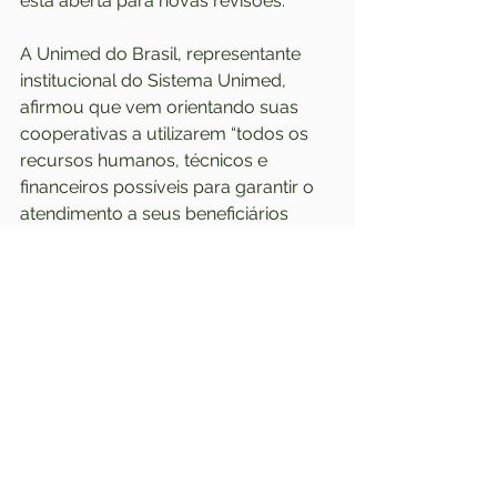
está aberta para novas revisões.
A Unimed do Brasil, representante 
institucional do Sistema Unimed, 
afirmou que vem orientando suas 
cooperativas a utilizarem “todos os 
recursos humanos, técnicos e 
financeiros possíveis para garantir o 
atendimento a seus beneficiários 
durante a pandemia”.
Também afirmou que não há uma 
política institucional nacional para 
orientar a renegociação de contratos 
de beneficiários e que suas 
cooperativas possuem autonomia 
para desenvolver e implementar as 
políticas que julgarem necessárias às 
suas realidades e ao bem-estar de 