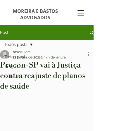
MOREIRA E BASTOS
ADVOGADOS
Post
Todos posts
hbussularr
Todos posts
12 de jan. de 2021
2 min de leitura
Procon-SP vai à Justiça
Artigos
contra reajuste de planos
Notícias
de saúde