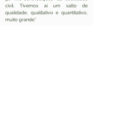
civil. Tivemos aí um salto de 
qualidade, qualitativo e quantitativo, 
muito grande.”
Schulze destacou a internalização 
nesse processo de atualização do rol 
dos critérios de Avaliação de 
Tecnologias em Saúde (ATS). 
“Podemos então ter a certeza de que 
aspectos inerentes à segurança, 
eficácia, custo e efetividade foram 
enfrentados pela autarquia nesse 
ciclo de atualização. E, obviamente, 
isso tudo vai auxiliar os magistrados 
do Brasil, pois potencialmente vai 
contribuir para uma redução da 
judicialização desses novos 
procedimentos que foram 