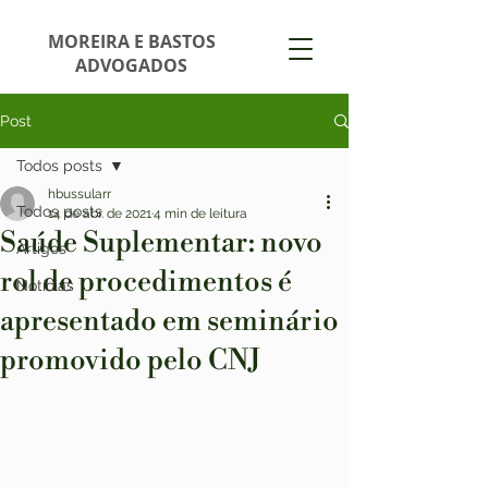
MOREIRA E BASTOS
ADVOGADOS
Post
Todos posts
hbussularr
Todos posts
14 de abr. de 2021
4 min de leitura
Saúde Suplementar: novo
Artigos
rol de procedimentos é
Notícias
apresentado em seminário
promovido pelo CNJ