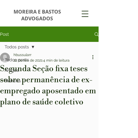
MOREIRA E BASTOS
ADVOGADOS
Post
Todos posts
hbussularr
Todos posts
22 de fev. de 2021
4 min de leitura
Segunda Seção fixa teses
Artigos
sobre permanência de ex-
Notícias
empregado aposentado em
plano de saúde coletivo