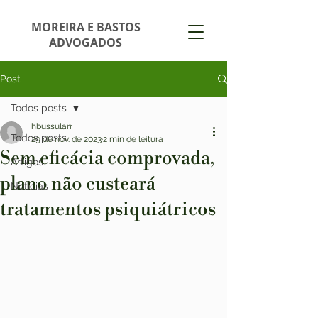
MOREIRA E BASTOS
ADVOGADOS
Post
Todos posts
hbussularr
Todos posts
29 de nov. de 2023
2 min de leitura
Sem eficácia comprovada,
Artigos
plano não custeará
Notícias
tratamentos psiquiátricos