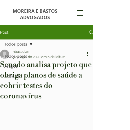
MOREIRA E BASTOS
ADVOGADOS
Post
Todos posts
hbussularr
Todos posts
3 de ago. de 2020
2 min de leitura
Senado analisa projeto que
Artigos
obriga planos de saúde a
Notícias
cobrir testes do
coronavírus