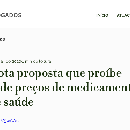
OGADOS
INÍCIO
ATUAÇ
ias
ai. de 2020
1 min de leitura
ota proposta que proíbe
de preços de medicament
e saúde
IhV5wAAc