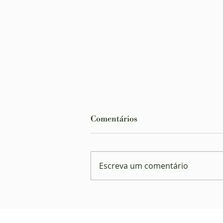
Comentários
Escreva um comentário
Planos de saúde poderão ser
obrigados a cobrir
tratamentos orais contra o