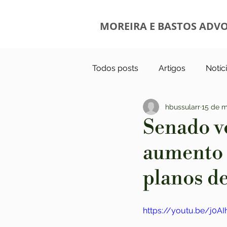
MOREIRA E BASTOS ADV
Todos posts
Artigos
Notíc
hbussularr
15 de m
Senado v
aumento 
planos d
https://youtu.be/j0A