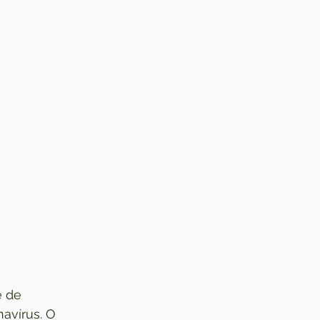
e de 
avírus. O 