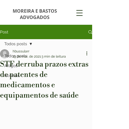
MOREIRA E BASTOS
ADVOGADOS
Post
Todos posts
hbussularr
Todos posts
13 de mai. de 2021
3 min de leitura
STF derruba prazos extras
Artigos
de patentes de
Notícias
medicamentos e
equipamentos de saúde