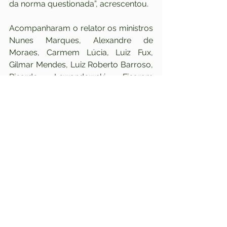
da norma questionada”, acrescentou.
Acompanharam o relator os ministros 
Nunes Marques, Alexandre de 
Moraes, Carmem Lúcia, Luiz Fux, 
Gilmar Mendes, Luiz Roberto Barroso, 
Ricardo Lewandowski. Ficaram 
vencidos os ministros Marco Aurélio 
Mello, Rosa Weber e Edson Fachin.
Clique 
aqui
 para ler o voto do 
ministro Dias Toffoli
ADI 5.529
Fonte
: Conjur.
Leia matéria completa
.