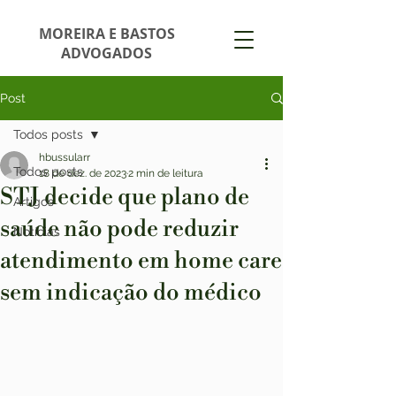
MOREIRA E BASTOS
ADVOGADOS
Post
Todos posts
hbussularr
Todos posts
18 de dez. de 2023
2 min de leitura
STJ decide que plano de
Artigos
saúde não pode reduzir
Notícias
atendimento em home care
sem indicação do médico