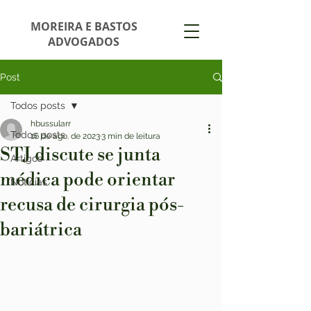
MOREIRA E BASTOS
ADVOGADOS
Post
Todos posts
hbussularr
Todos posts
16 de ago. de 2023
3 min de leitura
STJ discute se junta
Artigos
médica pode orientar
Notícias
recusa de cirurgia pós-
bariátrica