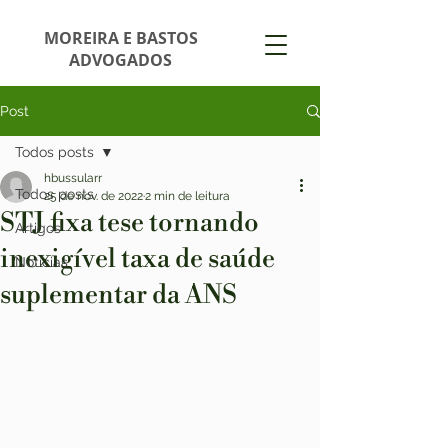
MOREIRA E BASTOS
ADVOGADOS
Post
Todos posts
hbussularr
Todos posts
25 de nov. de 2022
2 min de leitura
STJ fixa tese tornando
Artigos
inexigível taxa de saúde
Notícias
suplementar da ANS