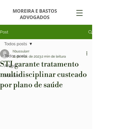
MOREIRA E BASTOS
ADVOGADOS
Post
Todos posts
hbussularr
Todos posts
11 de mai. de 2023
2 min de leitura
STJ garante tratamento
Artigos
multidisciplinar custeado
Notícias
por plano de saúde