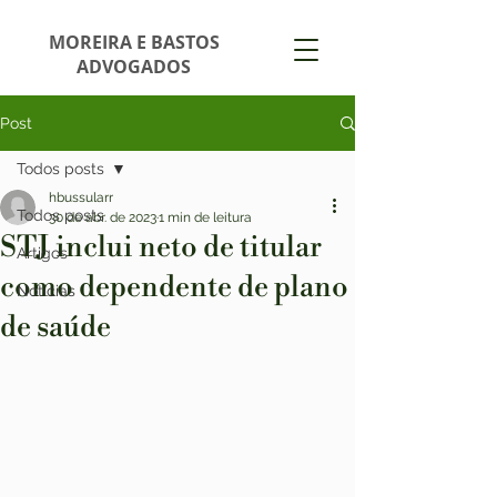
MOREIRA E BASTOS
ADVOGADOS
Post
Todos posts
hbussularr
Todos posts
30 de abr. de 2023
1 min de leitura
STJ inclui neto de titular
Artigos
como dependente de plano
Notícias
de saúde