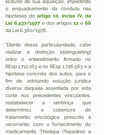
ilicitude de sua aquisição, impedindo 
o enquadramento da conduta nas 
hipóteses do 
artigo 10, inciso IV, da 
Lei 6.437/1977
 e dos artigos 
12
 e 
66
da Lei 6.360/1976.
“Diante dessa particularidade, cabe 
realizar a distinção (
distinguishing
) 
entre o entendimento firmado no 
REsp 1.712.163 e no REsp 1.726.563 e a 
hipótese concreta dos autos, para o 
fim de, adotando solução jurídica 
diversa daquela assentada por esta 
corte nos precedentes vinculantes, 
restabelecer a sentença que 
determinou a cobertura do 
tratamento oncológico prescrito à 
recorrente, com o fornecimento do 
medicamento Thiotepa (Tepadina) e 