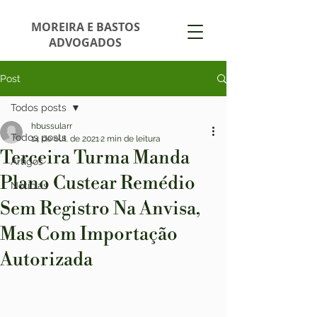
MOREIRA E BASTOS
ADVOGADOS
Post
Todos posts
hbussularr
Todos posts
14 de out. de 2021
2 min de leitura
Terceira Turma Manda
Artigos
Plano Custear Remédio
Notícias
Sem Registro Na Anvisa,
Mas Com Importação
Autorizada