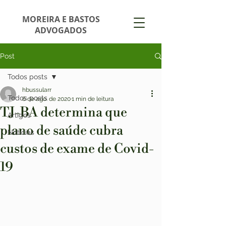
MOREIRA E BASTOS
ADVOGADOS
Post
Todos posts
hbussularr
Todos posts
6 de ago. de 2020
1 min de leitura
TJ-BA determina que
Artigos
plano de saúde cubra
Notícias
custos de exame de Covid-
19