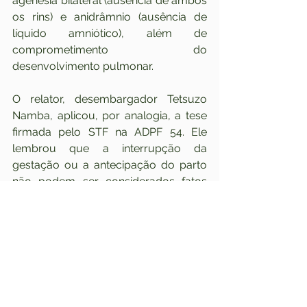
agenesia bilateral (ausência de ambos 
os rins) e anidrâmnio (ausência de 
líquido amniótico), além de 
comprometimento do 
desenvolvimento pulmonar.
O relator, desembargador Tetsuzo 
Namba, aplicou, por analogia, a tese 
firmada pelo STF na ADPF 54. Ele 
lembrou que a interrupção da 
gestação ou a antecipação do parto 
não podem ser considerados fatos 
típicos, pois o aborto, no Código 
Penal, pressupõe a potencialidade de 
vida fora do útero, o que não se 
verifica no caso dos autos, em que já 
foi comprovada a impossibilidade de 
vida extrauterina.