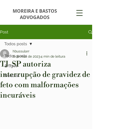
MOREIRA E BASTOS
ADVOGADOS
Post
Todos posts
hbussularr
Todos posts
6 de mar. de 2023
4 min de leitura
TJ-SP autoriza
Artigos
interrupção de gravidez de
Notícias
feto com malformações
incuráveis