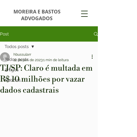
MOREIRA E BASTOS
ADVOGADOS
Post
Todos posts
hbussularr
Todos posts
12 de jan. de 2023
1 min de leitura
TJ/SP: Claro é multada em
Artigos
R$ 10 milhões por vazar
Notícias
dados cadastrais