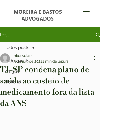
MOREIRA E BASTOS
ADVOGADOS
Post
Todos posts
hbussularr
Todos posts
9 de jun. de 2021
1 min de leitura
TJ-SP condena plano de
Artigos
saúde ao custeio de
Notícias
medicamento fora da lista
da ANS