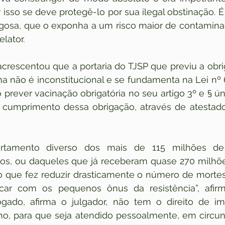
isso se deve protegê-lo por sua ilegal obstinação. É
igosa, que o exponha a um risco maior de contamina
elator.
rescentou que a portaria do TJSP que previu a obri
a não é inconstitucional e se fundamenta na Lei nº 6
 prever vacinação obrigatória no seu artigo 3º e § ún
cumprimento dessa obrigação, através de atestado
tamento diverso dos mais de 115 milhões de br
os, ou daqueles que já receberam quase 270 milhõe
 o que fez reduzir drasticamente o número de mortes
rcar com os pequenos ônus da resistência”, afirm
gado, afirma o julgador, não tem o direito de im
lho, para que seja atendido pessoalmente, em circun