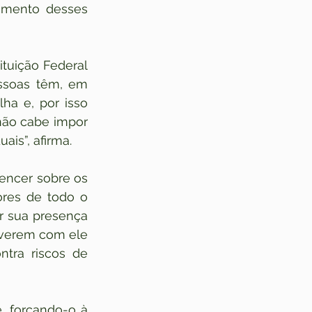
imento desses 
tuição Federal 
ssoas têm, em 
a e, por isso 
ão cabe impor 
ais”, afirma.
ncer sobre os 
ores de todo o 
 sua presença 
iverem com ele 
tra riscos de 
 forçando-o à 