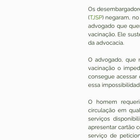
Os desembargadores
(
TJSP
) negaram, no
advogado que quer
vacinação. Ele sust
da advocacia.
O advogado, que n
vacinação o impedi
consegue acessar o
essa impossibilidad
O homem requeria 
circulação em qual
serviços disponibi
apresentar cartão 
serviço de peticio