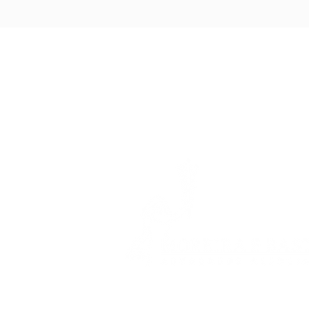
Planos de saúde são
condenados por negar
atendimento a autista