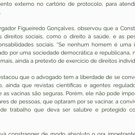
ento externo no cartório de protocolo, para atend
.
rgador Figueiredo Gonçalves, observou que a Consti
 direitos sociais, como o direito à saúde, e as pe
ponsabilidades sociais. “Se nenhum homem é uma ilh
ado por uma sociedade democrática e republicana, n
is, ainda a pretexto de exercício de direitos individu
stacou que o advogado tem a liberdade de se conve
o, ainda que revistas científicas e agentes regulad
as vacinas são seguras. Porém, ele não pode impor
ares de pessoas, que optaram por se vacinar, a conv
 trabalho que deva ser salubre e protegido con
vá constranger de modo absoluto o ora impetrante,