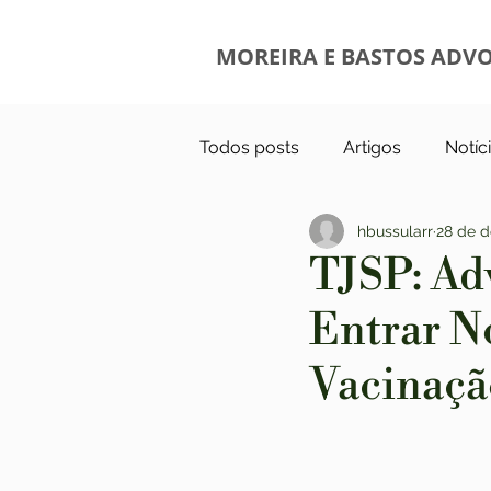
MOREIRA E BASTOS ADV
Todos posts
Artigos
Notíc
hbussularr
28 de d
TJSP: Ad
Entrar N
Vacinaçã