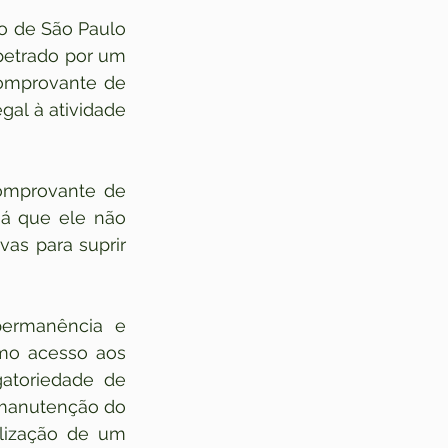
o de São Paulo 
etrado por um 
omprovante de 
al à atividade 
omprovante de 
já que ele não 
as para suprir 
permanência e 
mo acesso aos 
atoriedade de 
 manutenção do 
lização de um 