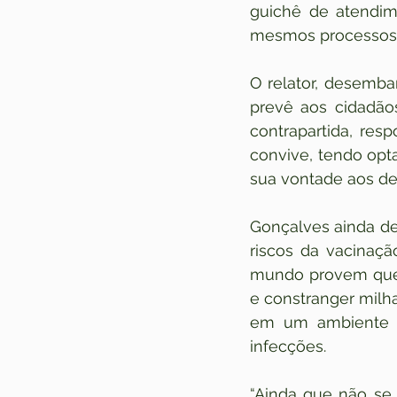
guichê de atendim
mesmos processos
O relator, desemba
prevê aos cidadãos
contrapartida, res
convive, tendo opt
sua vontade aos dema
Gonçalves ainda de
riscos da vacinaçã
mundo provem que 
e constranger milh
em um ambiente de
infecções.
“Ainda que não se 