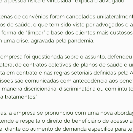
 a pessoa física é vinculada”, explica o advogado.
tenas de convênios foram cancelados unilateralment
os de saúde, o que tem sido visto por advogados e a
orma de “limpar” a base dos clientes mais custosos.
 uma crise, agravada pela pandemia. 
empresa foi questionada sobre o assunto, defendeu
lateral de contratos coletivos de planos de saúde é 
sta em contrato e nas regras setoriais definidas pela
isões são comunicadas com antecedência aos benefi
 maneira discricionária, discriminatória ou com intuito 
a tratamentos.”
cas, a empresa se pronunciou com uma nova abordag
nde e respeita o direito do beneficiário de acesso a
e, diante do aumento de demanda especifica para ter