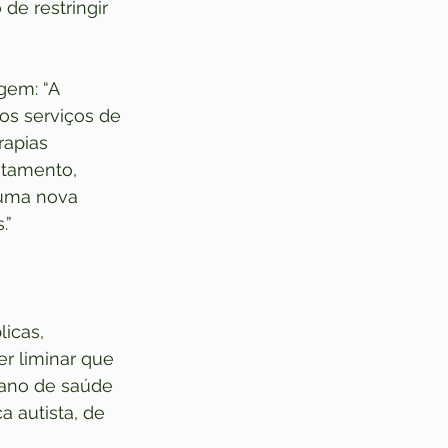
de restringir 
em: “A 
os serviços de 
apias 
atamento, 
 uma nova 
.”
licas, 
er liminar que 
lano de saúde 
 autista, de 