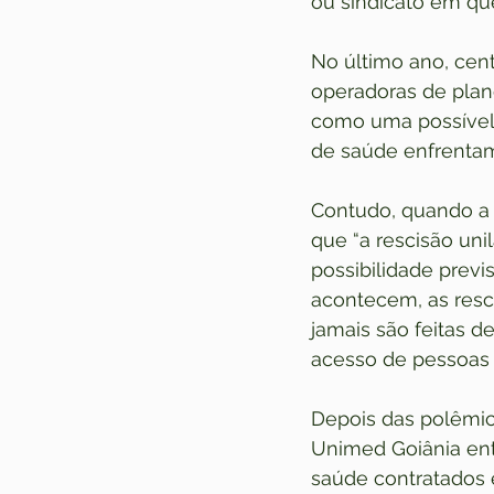
ou sindicato em que
No último ano, cen
operadoras de plan
como uma possível f
de saúde enfrentam
Contudo, quando a 
que “a rescisão uni
possibilidade previ
acontecem, as resc
jamais são feitas de
acesso de pessoas 
Depois das polêmi
Unimed Goiânia ente
saúde contratados 