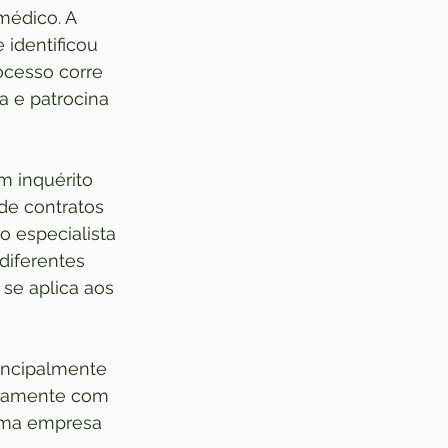
médico. A 
 identificou 
ocesso corre 
a e patrocina 
m inquérito 
de contratos 
o especialista 
diferentes 
se aplica aos 
rincipalmente 
etamente com 
 uma empresa 