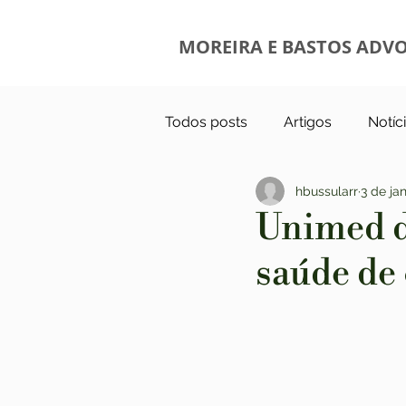
MOREIRA E BASTOS ADV
Todos posts
Artigos
Notíc
hbussularr
3 de ja
Unimed d
saúde de 