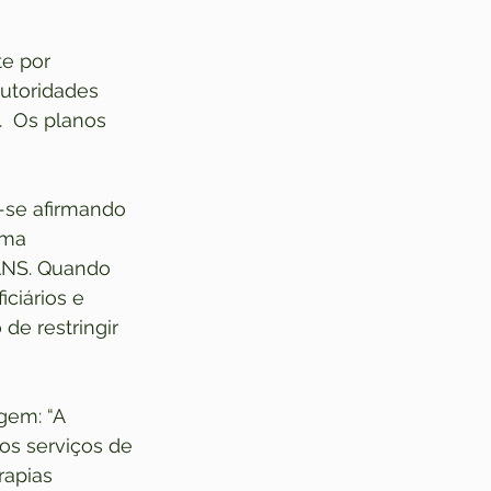
e por 
utoridades 
  Os planos 
-se afirmando 
uma 
 ANS. Quando 
ciários e 
de restringir 
em: “A 
os serviços de 
apias 