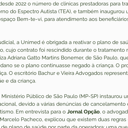
desde 2022 o número de clinicas prestadoras para tr
torno do Espectro Autista (TEA), e também inaugurou
espaço Bem-te-vi, para atendimento aos beneficiários
dicial, a Unimed é obrigada a reativar o plano de s
, cujo contrato foi rescindido durante o tratamento 
uíza Adriana Gatto Martins Bonemer, de São Paulo, que
 dano se o plano continuasse negado à criança. O pr
ça. O escritório Bachur e Vieira Advogados represent
e e da criança.
Ministério Público de São Paulo (MP-SP) instaurou u
cional, devido a várias denúncias de cancelamento 
ismo. Em entrevista para o 
Jornal Opção
, o advogad
 Marcelo Pacheco, explicou que existem duas regras 
de plano de saúde por parte da operadora: uma que 