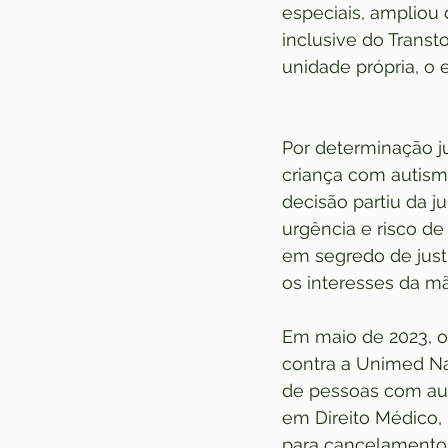
especiais, ampliou 
inclusive do Trans
unidade própria, o 
Por determinação ju
criança com autismo
decisão partiu da j
urgência e risco de
em segredo de justi
os interesses da mã
Em maio de 2023, o 
contra a Unimed Na
de pessoas com aut
em Direito Médico,
para cancelamento 