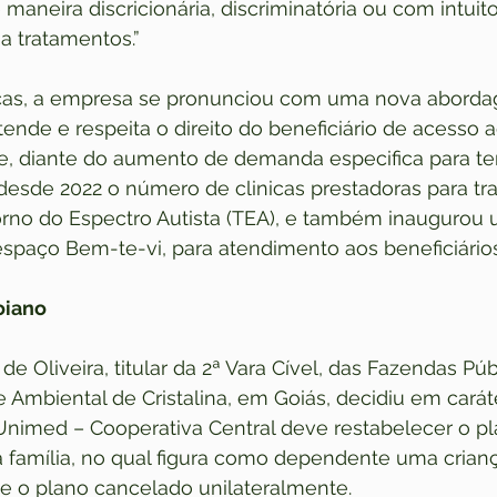
 maneira discricionária, discriminatória ou com intuito 
a tratamentos.”
cas, a empresa se pronunciou com uma nova abordag
nde e respeita o direito do beneficiário de acesso a
e, diante do aumento de demanda especifica para ter
desde 2022 o número de clinicas prestadoras para tr
torno do Espectro Autista (TEA), e também inaugurou
espaço Bem-te-vi, para atendimento aos beneficiários
oiano
 de Oliveira, titular da 2ª Vara Cível, das Fazendas Púb
e Ambiental de Cristalina, em Goiás, decidiu em carát
 Unimed – Cooperativa Central deve restabelecer o p
família, no qual figura como dependente uma criança
ve o plano cancelado unilateralmente.