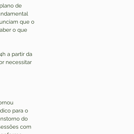
plano de 
fundamental 
nunciam que o 
aber o que 
 a partir da 
r necessitar 
ornou 
dico para o 
anstorno do 
 sessões com 