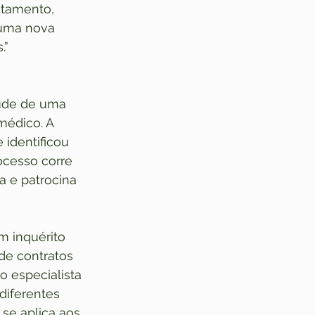
atamento, 
 uma nova 
.”
aúde de uma 
médico. A 
 identificou 
ocesso corre 
a e patrocina 
m inquérito 
de contratos 
o especialista 
diferentes 
se aplica aos 