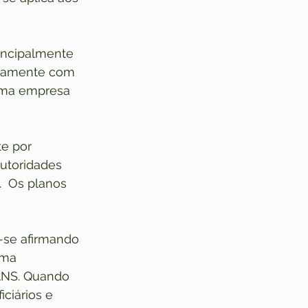
rincipalmente 
etamente com 
 uma empresa 
e por 
utoridades 
  Os planos 
-se afirmando 
uma 
 ANS. Quando 
ciários e 