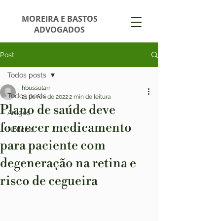
MOREIRA E BASTOS
ADVOGADOS
Post
Todos posts
hbussularr
Todos posts
21 de fev. de 2022
2 min de leitura
Plano de saúde deve
Artigos
fornecer medicamento
Notícias
para paciente com
degeneração na retina e
risco de cegueira