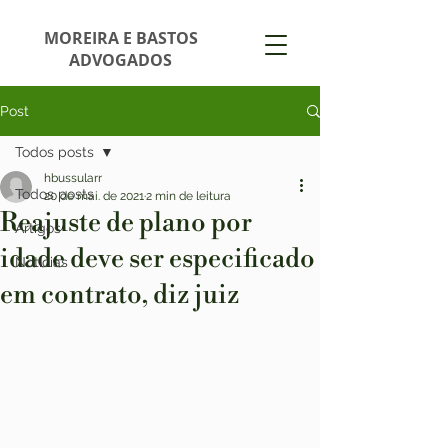
MOREIRA E BASTOS
ADVOGADOS
Post
Todos posts
hbussularr
Todos posts
20 de mai. de 2021
2 min de leitura
Reajuste de plano por
Artigos
idade deve ser especificado
Notícias
em contrato, diz juiz