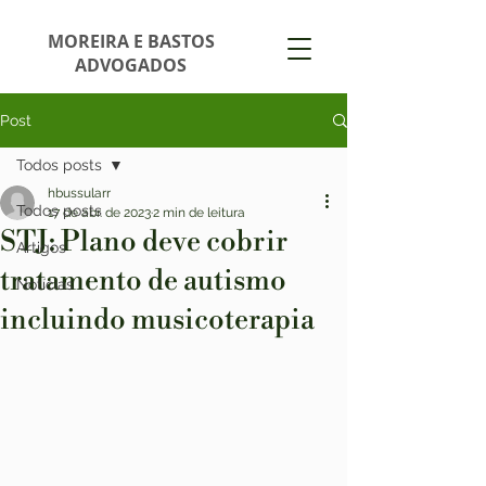
MOREIRA E BASTOS
ADVOGADOS
Post
Todos posts
hbussularr
Todos posts
17 de abr. de 2023
2 min de leitura
STJ: Plano deve cobrir
Artigos
tratamento de autismo
Notícias
incluindo musicoterapia